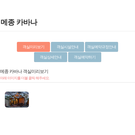
메종 카바나
객실미리보기
객실시설안내
객실예약규정안내
객실상세안내
객실예약하기
메종 카바나
객실미리보기
메종 카바나
메종 카바나
객실시설안내
객실예약규정안내
아래 이미지를 더블 클릭 해주세요.
메종 카바나
객실상세안내
바베큐
유니크한 디자인의 감성 빈티지카바나
비수기:1월1일~3월31일
준성수기:4월1일~6월31일/9월1일~12월31일
와이파이존
신축 신상글램핑(12평)
성수기:7월1일~8월31일
극성수기:(휴가철)7월27일~8월3일, (크리스마스)12월24
신축 글램핑으로 유니크한 디자인의 카바나로
에어컨
일,(연말)12월31일