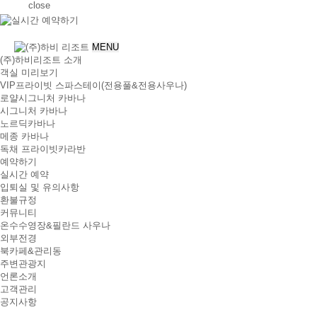
close
MENU
(주)하비리조트 소개
객실 미리보기
VIP프라이빗 스파스테이(전용풀&전용사우나)
로얄시그니처 카바나
시그니처 카바나
노르딕카바나
메종 카바나
독채 프라이빗카라반
예약하기
실시간 예약
입퇴실 및 유의사항
환불규정
커뮤니티
온수수영장&필란드 사우나
외부전경
북카페&관리동
주변관광지
언론소개
고객관리
공지사항