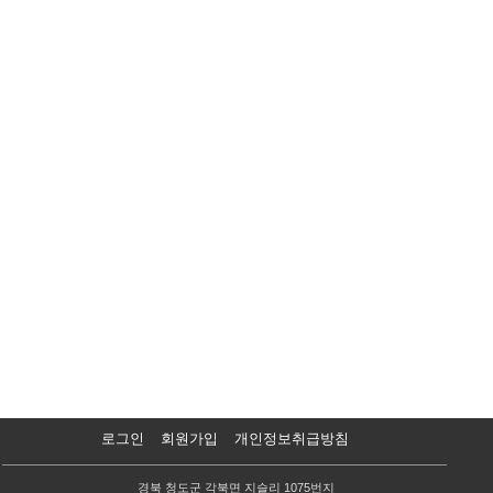
이용일 9일전취소시 90%
이용일 10일전취소시100%
식용 각얼음,기본양념(소금,허브솔트,쌈장,참기름) 관리동비치 무료
취소/환불규정
얼음포함
아이스박스제공
올바른 예약문화 정착을 위해 불가피한 조치이니 양해부
탁드립니다
바베큐는 글램핑 바로앞 개별리빙 코너에 있습니다
- 바비큐그릴+숯+석쇠
: 25
,000원
(
현장결재
)
- 캠프파이어
:
화롯대
,+
장작
1
망 25
,000
원, 추가장작15,000원
(
현장결재
)
개인화기(화롯대,가스랜지) 는 화재위험 때문에 사용을 금합니다
이용일 당일
:
전액환불불가
이용 1일전
:
10% 환불
이용 2일전
:
20% 환불
이용 3일전
:
30% 환불
환불 수수료율
이용 4일전
:
40% 환불
이용 5일전
:
50% 환불
이용 6일전
:
60% 환불
이용 7일전 ~ 예약일
:
70% 환불
로그인
회원가입
개인정보취급방침
경북 청도군 각북면 지슬리 1075번지