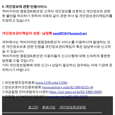
8. 개인정보에 관한 민원서비스
'하비카라반 캠핑장&펜션'은 고객의 개인정보를 보호하고 개인정보와 관련
한 불만을 처리하기 위하여 아래와 같이 관련 부서 및 개인정보관리책임자를
지정하고 있습니다.
개인정보관리책임자 성명 : 남정환
nam8850@hanmail.net
귀하께서는 '하비카라반 캠핑장&펜션'의 서비스를 이용하시며 발생하는 모
든 개인정보보호 관련 민원을 개인정보관리책임자 혹은 담당부서로 신고하
실 수 있습니다.
'하비카라반 캠핑장&펜션'은
이용자들의 신고사항에 대해 신속하게 충분한
답변을 드릴 것입니다.
기타 개인정보침해에 대한 신고나 상담이 필요하신 경우에는 아래 기관에 문
의하시기 바랍니다.
1.개인분쟁조정위원회 (
www.1336.or.kr/1336
)
2.정보보호마크인증위원회 (
www.eprivacy.or.kr/02-580-0533~4
)
3.대검찰청 인터넷범죄수사센터 (
http://icic.sppo.go.kr/02-3480-3600
)
4.경찰청 사이버테러대응센터 (
www.ctrc.go.kr/02-392-0330
)
로그인
회원가입
개인정보취급방침