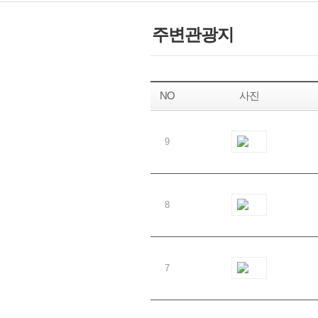
주변관광지
NO
사진
9
8
7