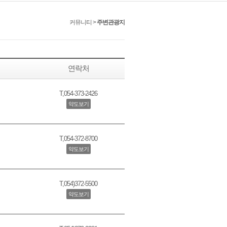
커뮤니티 >
주변관광지
연락처
T,
054-373-2426
약도보기
T,
054-372-8700
약도보기
T,
054)372-5500
약도보기